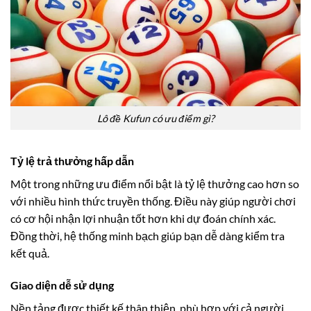
Lô đề Kufun có ưu điểm gì?
Tỷ lệ trả thưởng hấp dẫn
Một trong những ưu điểm nổi bật là tỷ lệ thưởng cao hơn so
với nhiều hình thức truyền thống. Điều này giúp người chơi
có cơ hội nhận lợi nhuận tốt hơn khi dự đoán chính xác.
Đồng thời, hệ thống minh bạch giúp bạn dễ dàng kiểm tra
kết quả.
Giao diện dễ sử dụng
Nền tảng được thiết kế thân thiện, phù hợp với cả người