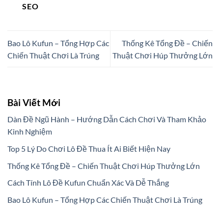
SEO
Bao Lô Kufun – Tổng Hợp Các
Thống Kê Tổng Đề – Chiến
Chiến Thuật Chơi Là Trúng
Thuật Chơi Húp Thưởng Lớn
Bài Viết Mới
Dàn Đề Ngũ Hành – Hướng Dẫn Cách Chơi Và Tham Khảo
Kinh Nghiệm
Top 5 Lý Do Chơi Lô Đề Thua Ít Ai Biết Hiện Nay
Thống Kê Tổng Đề – Chiến Thuật Chơi Húp Thưởng Lớn
Cách Tính Lô Đề Kufun Chuẩn Xác Và Dễ Thắng
Bao Lô Kufun – Tổng Hợp Các Chiến Thuật Chơi Là Trúng