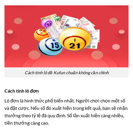
Cách tính lô đề Kufun chuẩn không cần chỉnh
Cách tính lô đơn
Lô đơn là hình thức phổ biến nhất. Người chơi chọn một số
và đặt cược. Nếu số đó xuất hiện trong kết quả, bạn sẽ nhận
thưởng theo tỷ lệ đã quy định. Số lần xuất hiện càng nhiều,
tiền thưởng càng cao.